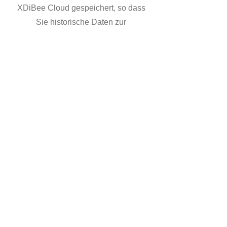
XDiBee Cloud gespeichert, so dass
Sie historische Daten zur
Überwachung von Trends und zur
Vorhersage von Verhaltensmustern
verwenden können.
Benutzerfreundliche App
Die XDiBee App bietet eine intuitive
Benutzeroberfläche für das Abrufen
und Analysieren der von der Waage
gesammelten Daten. Dies erleichtert
die Datenanalyse und ermöglicht es