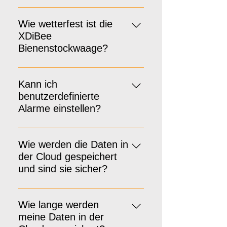
Die Waage und App bieten
Echtzeit-Daten, einschließlich
Wie wetterfest ist die
Gewicht und Temperatur.
XDiBee
Schwankungen in diesen Werten
Bienenstockwaage?
können Aufschluss über den
Die Waage ist wasser- und
Zustand des Volkes geben.
staubdicht, ideal für den Einsatz im
Kann ich
Freien.
benutzerdefinierte
Alarme einstellen?
Ja, mit der App können Sie
benutzerdefinierte Alarme
Wie werden die Daten in
basierend auf verschiedenen
der Cloud gespeichert
Datenpunkten einstellen.
und sind sie sicher?
Die Daten werden verschlüsselt
und in sicheren Servern
Wie lange werden
gespeichert, um Datenschutz und -
meine Daten in der