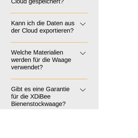
sicherheit zu gewährleisten.
Cloud gespeichert?
Daten werden für fünf Jahre
gespeichert.
Kann ich die Daten aus
der Cloud exportieren?
Die Exportfunktion ist für die
Zukunft vorgesehen.
Welche Materialien
werden für die Waage
verwendet?
Die Waage besteht aus
Siebdruckplatte und Aluminium.
Gibt es eine Garantie
für die XDiBee
Bienenstockwaage?
Ja, es gibt eine 2-jährige
Herstellergarantie auf die Waage.
Wie funktioniert der
Kundensupport, wenn