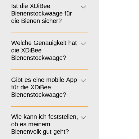
Bienenstockwaage europaweit.
Ist die XDiBee
Bienenstockwaage für
die Bienen sicher?
Ja, unsere Waage wurde
entwickelt, um keinen Einfluss auf
Welche Genauigkeit hat
das Verhalten oder Wohlbefinden
die XDiBee
der Bienen zu haben.
Bienenstockwaage?
Die Genauigkeit hängt von der
Umgebungstemperatur und -
Gibt es eine mobile App
feuchtigkeit ab, liegt aber in der
für die XDiBee
Regel bei ±10 Gramm.
Bienenstockwaage?
Ja, es gibt eine XDiBee-App für
sowohl Android als auch iOS.
Wie kann ich feststellen,
ob es meinem
Bienenvolk gut geht?