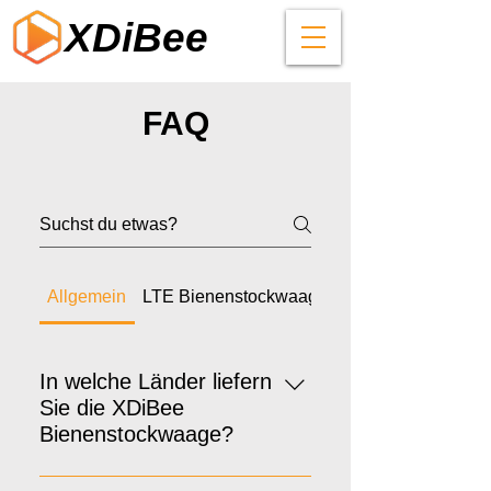
XDiBee
FAQ
Allgemein
LTE Bienenstockwaage
WLAN Bienenstoc
In welche Länder liefern
Sie die XDiBee
Bienenstockwaage?
Wir liefern die XDiBee