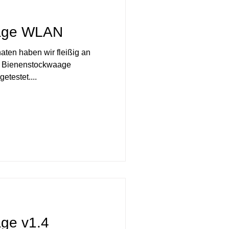
age WLAN
aten haben wir fleißig an
r Bienenstockwaage
etestet....
ge v1.4