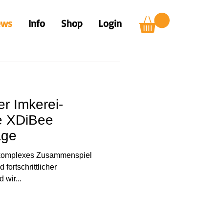
ews
Info
Shop
Login
er Imkerei-
e XDiBee
age
n komplexes Zusammenspiel
fortschrittlicher
 wir...