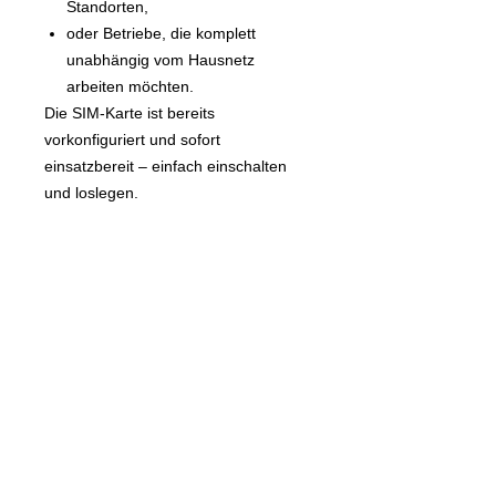
Standorten,
oder Betriebe, die komplett
unabhängig vom Hausnetz
arbeiten möchten.
Die SIM-Karte ist bereits
vorkonfiguriert und sofort
einsatzbereit – einfach einschalten
und loslegen.
📈 Maximale Kontrolle über Ihre
Völker
Über die
XDiBee-Cloud
und die
zugehörige App können Sie Ihre
gesamten Messdaten komfortabel
verwalten und auswerten.
Erstellen Sie individuelle Diagramme,
verfolgen Sie Trachtverläufe oder
erkennen Sie Trends wie
Futterverbrauch oder